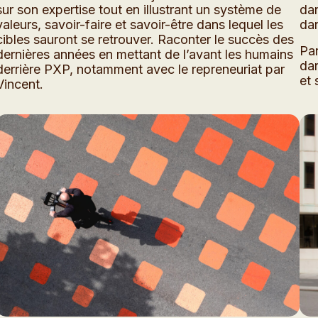
sur son expertise tout en illustrant un système de
dan
valeurs, savoir-faire et savoir-être dans lequel les
dan
cibles sauront se retrouver. Raconter le succès des
Par
dernières années en mettant de l’avant les humains
dan
derrière PXP, notamment avec le repreneuriat par
et 
Vincent.