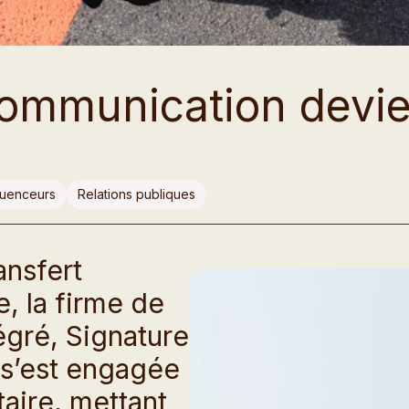
communication devi
fluenceurs
Relations publiques
ansfert
e, la firme de
tégré, Signature
s’est engagée
taire, mettant