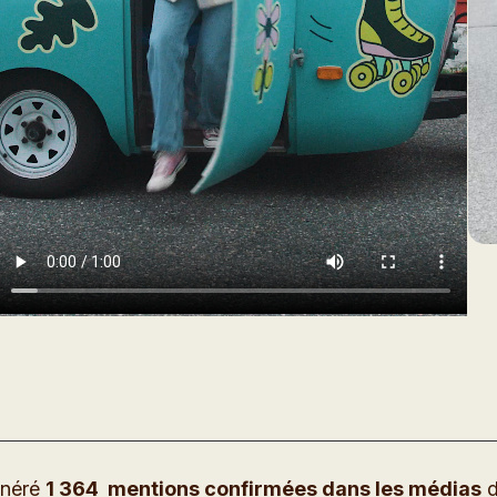
énéré
1 364
mentions confirmées dans les médias
d