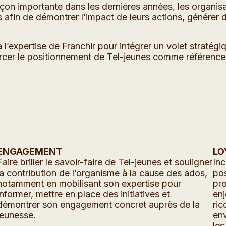
façon importante dans les dernières années, les organi
 afin de démontrer l’impact de leurs actions, générer de
 l’expertise de Franchir pour intégrer un volet stratégi
r le positionnement de Tel-jeunes comme référence in
ENGAGEMENT
LO
Faire briller le savoir-faire de Tel-jeunes et souligner
Inc
la contribution de l’organisme à la cause des ados,
pos
notamment en mobilisant son expertise pour
pro
informer, mettre en place des initiatives et
enj
démontrer son engagement concret auprès de la
ric
jeunesse.
env
les